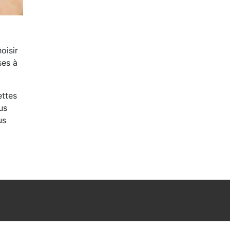
oisir
ses à
ettes
us
us