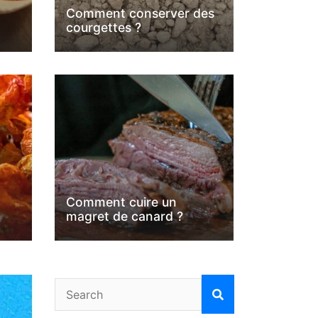
Comment conserver des
courgettes ?
A LA UNE
RECETTES
 des courgettes ?
Comment fa
Comment cuire un
magret de canard ?