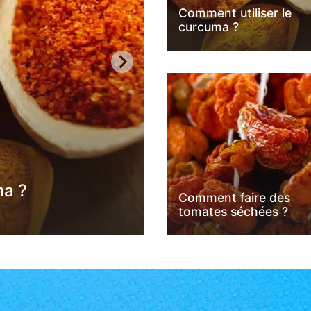
Comment utiliser le
curcuma ?
A LA UNE
PRODUITS FRAIS
ma ?
Comment conserver
Comment faire des
tomates séchées ?