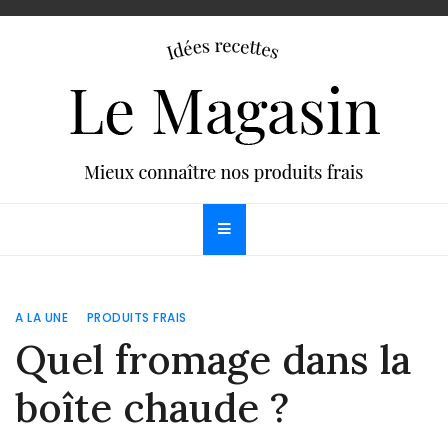
Skip
to
content
Le Magasin
Bien connaître les produits de notre frigo et idées
recettes
A LA UNE
PRODUITS FRAIS
Quel fromage dans la
boîte chaude ?